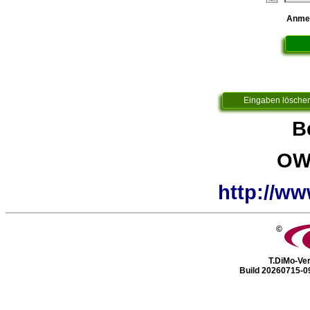
Anmeld
B
OW
http://ww
©
T.DiMo-Ver
Build 20260715-0